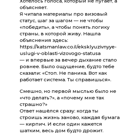
Хотелось голоса, который не пугает, а
объясняет.
Я читала материалы про визовый
статус, шаг за шагом — не чтобы
«победить», а чтобы понять логику
страны, в которой живу. Нашла
объяснения здесь:
https://katsmanlaw.co.il/eksklyuzivnyye-
uslugi-v-oblasti-vizovogo-statusa
— и впервые за вечер дыхание стало
ровнее. Было ощущение, будто тебе
сказали: «Стоп. Не паника. Вот как
работает система. Ты справишься».
Смешно, но первой мыслью было не
«что делать?», а «почему мне так
страшно?»
Ответ нашёлся сразу: когда ты
строишь жизнь заново, каждая бумага
— кирпич. И если один кажется
шатким, весь дом будто дрожит.