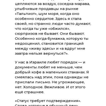
цепляются за воздух, соседка-марава,
улыбчивые продавцы на рынке
«Тальпиот», шум моря, когда оно
особенно сердитое. Здесь я стала
своей, но странно: люди часто думают,
что когда ты уже «обжился»,
сюрпризов не бывает. Они бывают.
Особенно когда бумажка, которую ты
недооценил, становится границей
между «живу здесь» и «а вдруг мне
завтра нельзя вернуться?».
У нас в Израиле любят порядок — и
документы любят не меньше, чем
добрый кофе в маленьких стаканах. Я
смеялась над этим, пока однажды не
прислали письмо. Не угрожающее,
нет. Холодное. Вежливое. И от этого
ещё страшнее.
«Статус требует подтверждения».
Слова, которые в обычный день