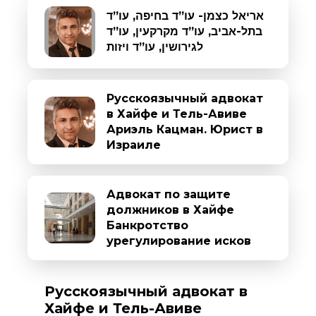
אריאל כצמן- עו”ד בחיפה, עו”ד
בתל-אביב, עו”ד מקרקעין, עו”ד
לגירושין, עו”ד ויזות
Русскоязычный адвокат
в Хайфе и Тель-Авиве
Ариэль Кацман. Юрист в
Израиле
Адвокат по защите
должников в Хайфе
Банкротство
урегулирование исков
Русскоязычный адвокат в
Хайфе и Тель-Авиве