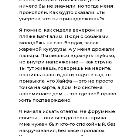
ничего бы не значили, но тогда меня
прокололи. Как будто сказали: «Ты
уверена, что ты принадлежишь?»
Я помню, как сидела вечером на
пляже Бат-Галим. Люди с собаками,
молодёжь на сап-бордах, запах
жареной кукурузы. А у меня дрожали
пальцы. Пытаешься вдохнуть глубоко,
но внутри напряжение — как струна.
Ты тут живёшь, говоришь на иврите,
платишь налоги, дети ходят в сад, ты
привыкла, что Хайфа — это не просто
точка на карте, а дом. Но система
напоминает: дом — это где твоё право
жить подтверждено.
Я начала искать ответы. Не форумные
советы — они всегда полны крика.
Мне нужен был кто-то спокойный, без
накручивания, без «всё пропало».