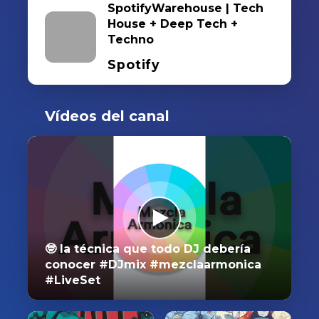
SpotifyWarehouse | Tech
House + Deep Tech +
Techno
Spotify
Vídeos del canal
🤓 la técnica que todo DJ debería
conocer #DJmix #mezclaarmonica
#LiveSet