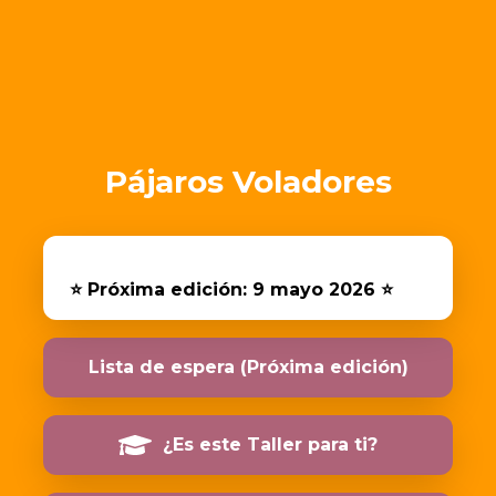
Pájaros Voladores
⭐️ Próxima edición: 9 mayo 2026 ⭐️
Lista de espera (Próxima edición)
¿Es este Taller para ti?